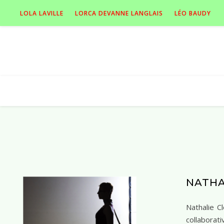
LOLA LAVILLE
LORCA DEVANNE LANGLAIS
LÉO BAUDY
NATHA
Nathalie C
collaborat