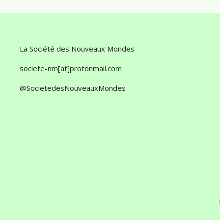
La Société des Nouveaux Mondes
societe-nm[at]protonmail.com
@SocietedesNouveauxMondes