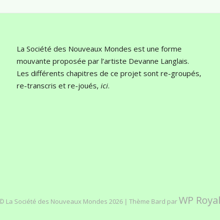
La Société des Nouveaux Mondes est une forme
mouvante proposée par l’artiste Devanne Langlais.
Les différents chapitres de ce projet sont re-groupés,
re-transcris et re-joués,
ici
.
WP Roya
© La Société des Nouveaux Mondes 2026 |
Thème Bard par