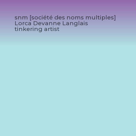
snm [société des noms multiples]
Lorca Devanne Langlais
tinkering artist