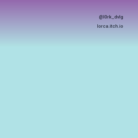
@l0rk_dvlg
lorca.itch.io