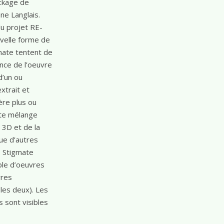
ckage de
ne Langlais.
du projet RE-
elle forme de
mate tentent de
nce de l’oeuvre
d’un ou
xtrait et
re plus ou
ate mélange
 3D et de la
que d’autres
. Stigmate
le d’oeuvres
vres
les deux). Les
 sont visibles