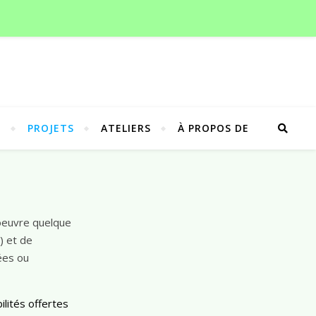
G
PROJETS
ATELIERS
À PROPOS DE
 oeuvre quelque
) et de
ées ou
lités offertes