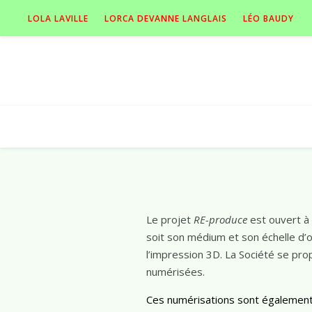
LOLA LAVILLE
LORCA DEVANNE LANGLAIS
LÉO BAUDY
Le projet
RE-produce
est ouvert à
soit son médium et son échelle d’
l’impression 3D. La Société se pr
numérisées.
Ces numérisations sont également l