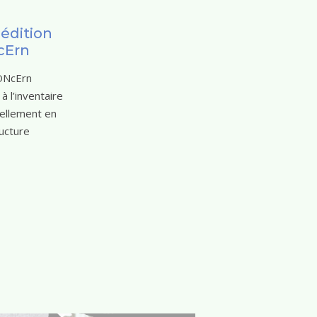
édition
cErn
cONcErn
à l’inventaire
ellement en
ructure