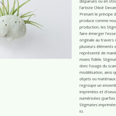
disparues ou en sto
l’artiste Chloé Devan
Prenant le principe 
produce comme nouv
production, les Stig
faire émerger l’esse
originale au travers 
plusieurs éléments e
représenté de maniè
moins fidèle. Stigm
donc l’usage du scan
modélisation, ainsi 
objets ou matériaux
regroupe un ensemb
imprimées et d’oeu
numérisées (parfois 
Stigmates imprimées
ici.