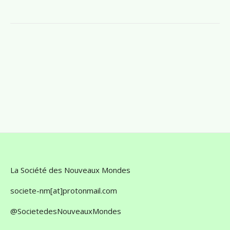
La Société des Nouveaux Mondes
societe-nm[at]protonmail.com
@SocietedesNouveauxMondes