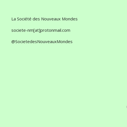
La Société des Nouveaux Mondes
societe-nm[at]protonmail.com
@SocietedesNouveauxMondes