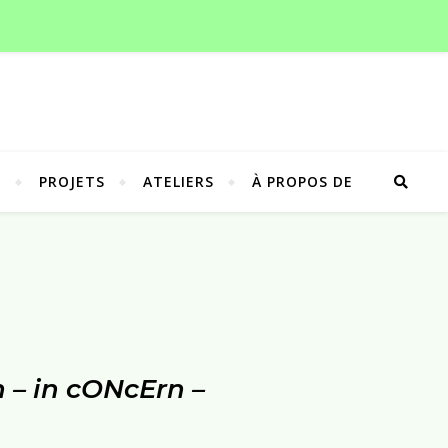
G
PROJETS
ATELIERS
À PROPOS DE
D
 – in cONcErn –