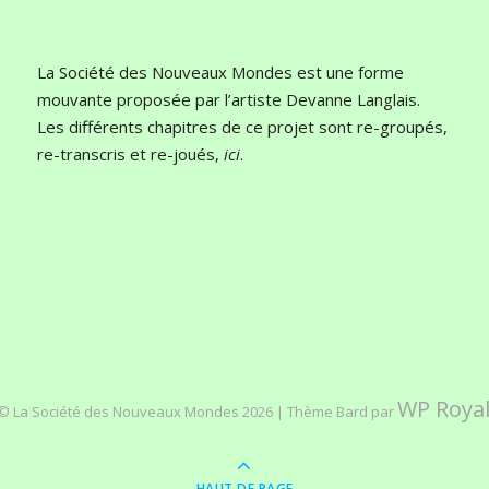
La Société des Nouveaux Mondes est une forme
mouvante proposée par l’artiste Devanne Langlais.
Les différents chapitres de ce projet sont re-groupés,
re-transcris et re-joués,
ici
.
WP Roya
© La Société des Nouveaux Mondes 2026 |
Thème Bard par
HAUT DE PAGE